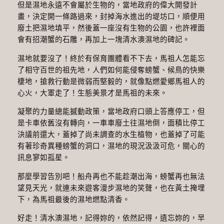
但是濕地永遠不會屬於生物的，當地政府的偉大開發計
畫，決定開一條路過來，封掉海水進出的堤坊口，順便用
廢土把濕地填平，然後蓋一座沒有生物的公園，也許裡面
會有招潮蟹的石雕，再加上一塊清水澳濕地的碑記。
濕地就要沒了！終於有保育團體看不下去，馬祖人怎能忘
了相守百世的祖先地，人們如何能侵奪螃蟹、候鳥的快樂
棲地，搶救行動是微弱而堅毅的，就像點燃愛鄉馬祖人的
心火，大軍走了！生態美景才是馬祖的未來。
凝聚的力量總能撼動政策，當地政府口頭上答應停工，但
是卡車依舊沒有轉向，一車車廢土往濕地倒，面積比停工
決議前還大，蓋掉了尚未調查的水生植物，也蓋掉了可能
有著珍奇異種螃蟹的洞口，濕地的現況汲汲可危，關心的
訊息寥如孤星。
那麼學習告別吧！船舟再也不能趁潮出海，螃蟹再也無法
望見天光，就連未來遊客漫步濕地的笑聲，也在黃土掩埋
下，為馬祖最後的濕地燃點清香。
好走！清水澳濕地，記得妳的，依然記得，遺忘妳的，早