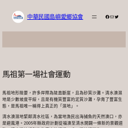
跳
至
中華民國島嶼愛鄉協會
Facebook
電子郵件
X
主
要
內
容
馬祖第一場社會運動
馬祖地形險要，許多岸際為陡直斷崖，且為砂質沙灘。清水澳濕
地是少數坡度平綏，且是有機質豐富的泥質沙灘，孕育了豐富生
態，是馬祖唯一稱得上真正的「濕地」。
清水澳濕地緊鄰清水社區，為當地漁民出海捕魚的天然澳口，亦
是避風港。2005年縣政府計劃從福澳至清水開闢一條新的景觀道