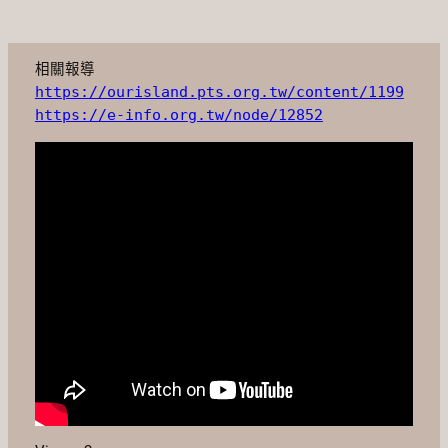
相關報導
https://ourisland.pts.org.tw/content/1199
https://e-info.org.tw/node/12852