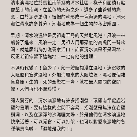
清水澳濕地位於馬祖南竿鄉的清水社區，樣子和面積有點
像墾丁的南灣，在藍色的天海之外，還多了些蒼鬱的綠
意。由於泥沙淤積，慢慢的就形成一塊海邊的濕地，潮來
潮往帶來許多養分，漸漸地成為一個生物的私密樂園。
早期，清水澳濕地是馬祖南竿島的天然避風港，風浪一來
船躲了進來，風浪一走，馬祖人用那豪氣的高嗓門一聲吆
喝，就這麼出海打漁養家活口，誰管清水澳是不是濕地，
反正老祖宗留下這塊地，一定有他的道理。
不過時代變了！魚少了，船一艘艘擱淺在濕地，連沒收的
大陸船也塞進濕地，外加海飄來的大陸垃圾，濕地像個雜
貨倉庫，生的、死的全聚在一齊，就在無人聞問的空間
裡，人們再也不願珍惜。
讓人驚訝的，清水澳濕地有許多招潮蟹，環顧南竿處處岩
壁的島嶼，要有這樣的空間不容易，招潮蟹是無法在岩壁
鑽洞，以及在潔淨的沙灘曬太陽，於是他們在清水澳濕地
快樂活著，可以覓食，可以打架，也可以對愛來濕地的各
種候鳥高喊，「濕地是我的！」