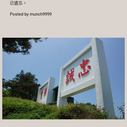
已遺忘。
Posted by munch9999