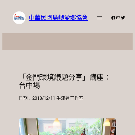
跳
至
中華民國島嶼愛鄉協會
Facebook
電子郵件
X
主
要
內
容
「金門環境議題分享」講座：
台中場
日期：2018/12/11 牛津達工作室