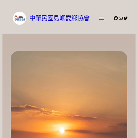
跳
至
中華民國島嶼愛鄉協會
Facebook
電子郵件
X
主
要
內
容