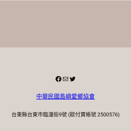
Facebook
電子郵件
X
中華民國島嶼愛鄉協會
台東縣台東市臨潼街9號 (歐付寶帳號 2500576)