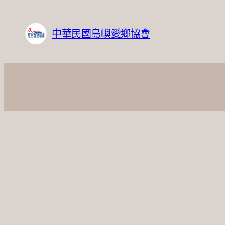
跳
至
中華民國島嶼愛鄉協會
主
要
內
容